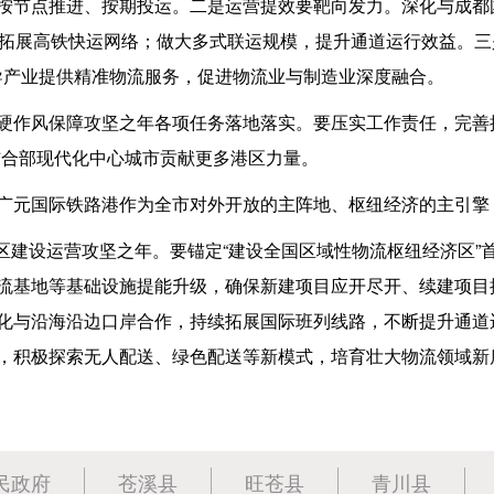
按节点推进、按期投运。二是运营提效要靶向发力。深化与成都
，拓展高铁快运网络；做大多式联运规模，提升通道运行效益。三
业主导产业提供精准物流服务，促进物流业与制造业深度融合。
硬作风保障攻坚之年各项任务落地落实。要压实工作责任，完善
结合部现代化中心城市贡献更多港区力量。
广元国际铁路港作为全市对外开放的主阵地、枢纽经济的主引擎
是港区建设运营攻坚之年。要锚定“建设全国区域性物流枢纽经济区
流基地等基础设施提能升级，确保新建项目应开尽开、续建项目
化与沿海沿边口岸合作，持续拓展国际班列线路，不断提升通道
，积极探索无人配送、绿色配送等新模式，培育壮大物流领域新
民政府
苍溪县
旺苍县
青川县