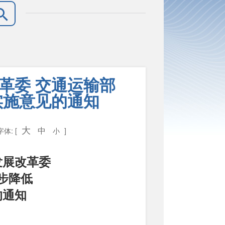
革委 交通运输部
实施意见的通知
大
中
字体: [
小
]
发展改革委
步降低
的通知