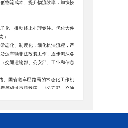
降低物流成本、提升物流效率，加快恢
电子化，推动线上办理签注。优化大件
责）
法常态化、制度化，细化执法流程，严
理货运车辆非法改装工作，逐步淘汰各
。
（交通运输部、公安部、工业和信息
路、国省道车匪路霸的常态化工作机
救援等领域市场秩序。
（公安部、交通
分工负责）
色货运配送示范工程。完善以综合物流
合理设置城市配送车辆停靠装卸相关设
约化配送。改进城市配送车辆通行管理