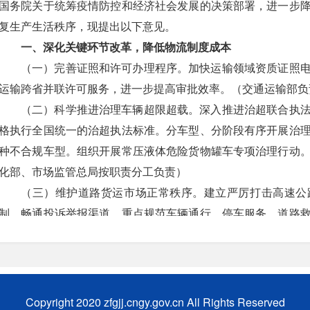
国务院关于统筹疫情防控和经济社会发展的决策部署，进一步
复生产生活秩序，现提出以下意见。
一、深化关键环节改革，降低物流制度成本
（一）完善证照和许可办理程序。
加快运输领域资质证照
运输跨省并联许可服务，进一步提高审批效率。
（交通运输部负
（二）科学推进治理车辆超限超载。
深入推进治超联合执
格执行全国统一的治超执法标准。分车型、分阶段有序开展治
种不合规车型。组织开展常压液体危险货物罐车专项治理行动
化部、市场监管总局按职责分工负责）
（三）维护道路货运市场正常秩序。
建立严厉打击高速公
制，畅通投诉举报渠道，重点规范车辆通行、停车服务、道路
运输部、国家发展改革委、市场监管总局、省级人民政府按职责
（四）优化城市配送车辆通行停靠管理。
持续推进城市绿
中心、公共配送中心、末端配送网点为支撑的三级配送网络，
施。鼓励发展共同配送、统一配送、集中配送、分时配送等集
Copyright 2020 zfgjj.cngy.gov.cn All Rights Reserved